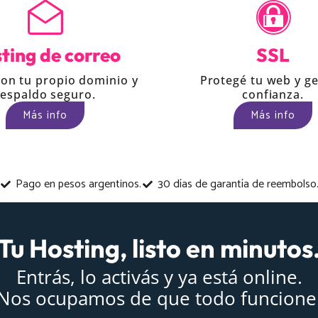
ting de correo
SSL
con tu propio dominio y
Protegé tu web y g
respaldo seguro.
confianza.
Más info
Más info
Pago en pesos argentinos.
30 días de garantía de reembolso
Tu Hosting, listo en minutos
Entrás, lo activás y ya está online.
Nos ocupamos de que todo funcione