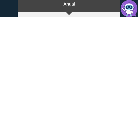
Anual
Bianual
Startup
Ahorra 50%
8
$
*en el primer pago
4
.
58
$
/Mes +imp.
Contratando Anualmente
✔ 10 GB de espacio en disco SSD
✔ cPanel y Creador de Sitio Web Sitejet
✔ Soporte humano