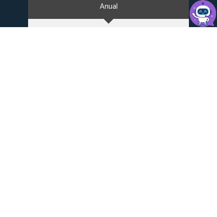
Anual
Bianual
Startup
Ahorra 50%
8
$
*en el primer pago
4
.
58
$
/Mes +imp.
Contratando Anualmente
✔ 10 GB de espacio en disco SSD
✔ cPanel y Creador de Sitio Web Sitejet
✔ Soporte humano