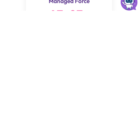
Managed Force
43
.
83
$
/Mes
✔ 300GB de espacio en disco SSD
✔ cPanel y Creador de Sitio Web
✔ Soporte humano prioritario
✔ Transferencia ilimitada
✔ 100 Cuentas de correo
✔ Base de datos MySQL ilimitadas
✔ Alojamiento SSD (alta performance)
✔ Certificado SSL gratuito Let’s Encrypt
✔ Monitoreo 24/7
✔ WordPress ready
✔ Subdominios ilimitados
✔ Activación de dominios incluidos :
1