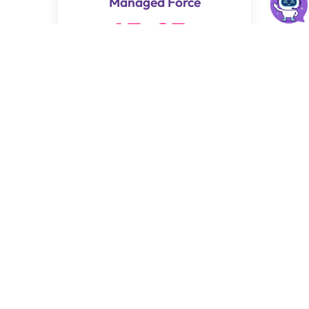
Managed Force
43
.
83
$
/Mes
✔ 300GB de espacio en disco SSD
✔ cPanel y Creador de Sitio Web
✔ Soporte humano prioritario
✔ Transferencia ilimitada
✔ 100 Cuentas de correo
✔ Base de datos MySQL ilimitadas
✔ Alojamiento SSD (alta performance)
✔ Certificado SSL gratuito Let’s Encrypt
✔ Monitoreo 24/7
✔ WordPress ready
✔ Subdominios ilimitados
✔ Activación de dominios incluidos :
1