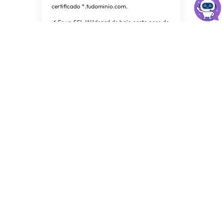
certificado *.tudominio.com.
✔ Es un SSL Wildcard de bajo costo pero de
gran valor.
✔ Te permite realizar la DV, validación de
dominio, casi inmediatamente para proteger
tu sitio web y todos sus subdominios con una
marca reconocida.
✔ Se puede instalar en varios servidores sin
costo adicional y brinda cobertura a tu
dominio con y sin www.
COMPRAR