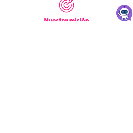
Nuestra misión
Convertir cada interacción en una experiencia WOW:
ágil, confiable y pensada para acompañar y hacer
crecer a quienes confían en nosotros.
Nuestros valores nos
guían
Innovación continua:
Pasión por la
evolucionamos para estar
tecnología:
transmitimos
siempre un paso adelante.
entusiasmo en cada proyecto.