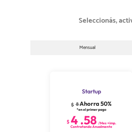
Seleccionás, act
Mensual
Startup
Ahorra 50%
8
$
*en el primer pago
4
.
58
$
/Mes +imp.
Contratando Anualmente