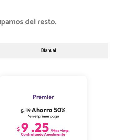
upamos del resto.
Bianual
Premier
Ahorra 50%
19
$
*en el primer pago
9
.
25
$
/Mes +imp.
Contratando Anualmente