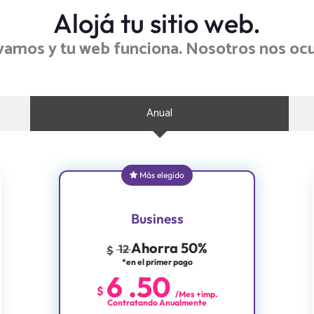
Alojá tu sitio web.
ivamos y tu web funciona. Nosotros nos oc
Anual
Más elegido
Business
Ahorra 50%
12
$
*en el primer pago
6
.
50
$
/Mes +imp.
Contratando Anualmente