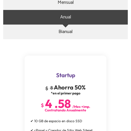
Mensual
Anual
Bianual
Startup
Ahorra 50%
8
$
*en el primer pago
4
.
58
$
/Mes +imp.
Contratando Anualmente
✔ 10 GB de espacio en disco SSD
✔ cPanel y Creador de Sitio Web Sitejet