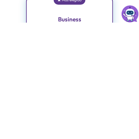
Business
Ahorra 50%
12
$
*en el primer pago
6
.
50
$
/Mes +imp.
Contratando Anualmente
✔ 100 GB de espacio en disco SSD
✔ cPanel y Creador de Sitio Web Sitejet
✔ Migración sin cargo
✔ Soporte humano
✔ Transferencia ilimitada
✔ Cuentas de correo ilimitadas
✔ Base de datos MySQL ilimitadas
✔ Alojamiento SSD (alta performance)