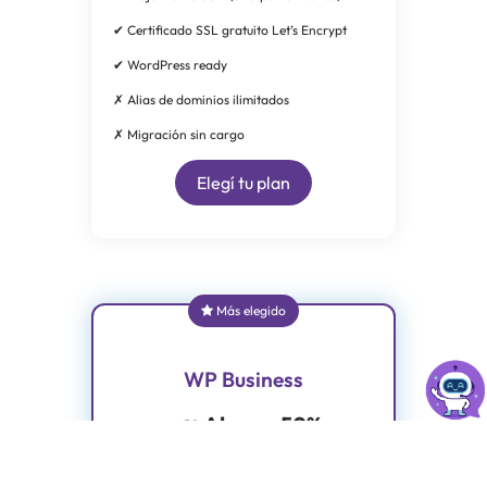
✔ Certificado SSL gratuito Let’s Encrypt
✔ WordPress ready
✗ Alias de dominios ilimitados
✗ Migración sin cargo
Elegí tu plan
Más elegido
WP Business
Ahorra 50%
12
$
*en el primer pago
6
.
50