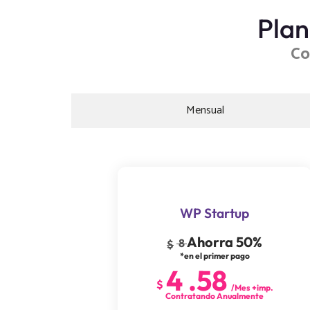
Plan
Co
Mensual
WP Startup
Ahorra 50%
8
$
*en el primer pago
4
.
58
$
/Mes +imp.
Contratando Anualmente