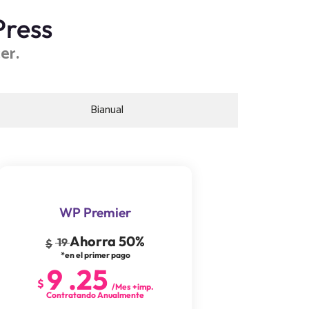
Press
er.
Bianual
WP Premier
Ahorra 50%
19
$
*en el primer pago
9
.
25
$
/Mes +imp.
Contratando Anualmente