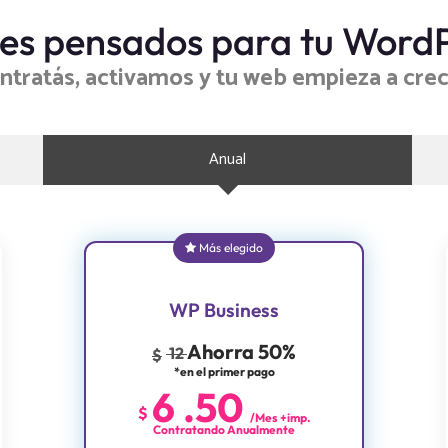
es pensados para tu Word
ntratás, activamos y tu web empieza a crec
Anual
Más elegido
WP Business
Ahorra 50%
12
$
*en el primer pago
6
.
50
$
/Mes +imp.
Contratando Anualmente