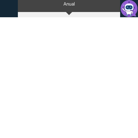
Anual
Bianual
Startup
Ahorra 50%
8
$
*en el primer pago
4
.
58
$
/Mes +imp.
Contratando Anualmente
✔ 10 GB de espacio en disco SSD
✔ cPanel y Creador de Sitio Web Sitejet
✔ Soporte humano