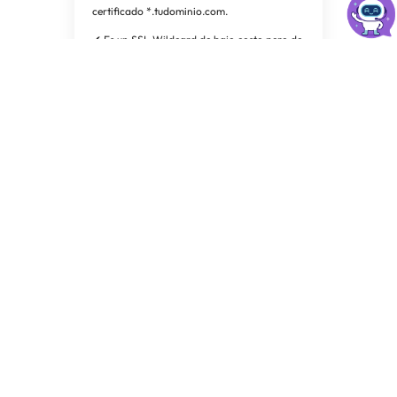
certificado *.tudominio.com.
✔ Es un SSL Wildcard de bajo costo pero de
gran valor.
✔ Te permite realizar la DV, validación de
dominio, casi inmediatamente para proteger
tu sitio web y todos sus subdominios con una
marca reconocida.
✔ Se puede instalar en varios servidores sin
costo adicional y brinda cobertura a tu
dominio con y sin www.
COMPRAR